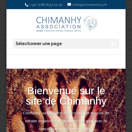
(+41) 078/637.21.10
info@chimanhy.ch
Sélectionner une page
Bienvenue sur le
site de Chimanhy
Chimanhy association Savioz est une maison de
retraite organisée en centre de thérapie avec le
cheval basée à Ayent en Valais