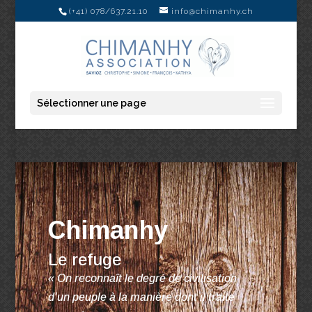
(+41) 078/637.21.10
info@chimanhy.ch
Sélectionner une page
Chimanhy
Le refuge
« On reconnaît le degré de civilisation
d’un peuple à la manière dont il traite