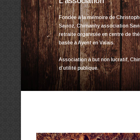
L'association
Fondée à la mémoire de Christoph
Savioz, Chimanhy association Savi
retraite organisée en centre de thé
basée à Ayent en Valais.
Association à but non lucratif, Ch
d’utilité publique.