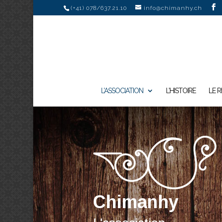
(+41) 078/637.21.10
info@chimanhy.ch
L’ASSOCIATION
L’HISTOIRE
LE 
Chimanhy