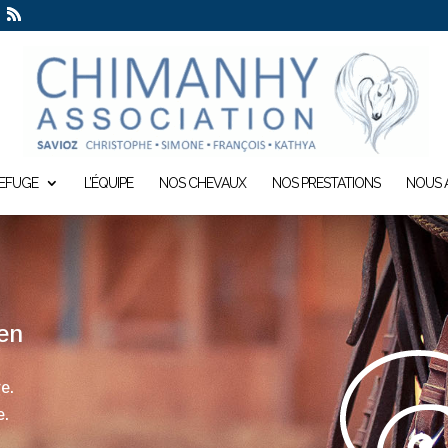
REFUGE
L’ÉQUIPE
NOS CHEVAUX
NOS PRESTATIONS
NOUS 
ien
e.
e.