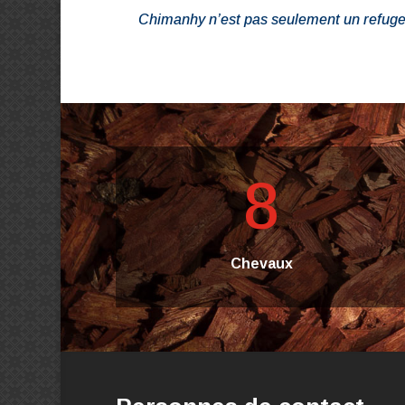
Chimanhy n’est pas seulement un refuge. C
8
Chevaux