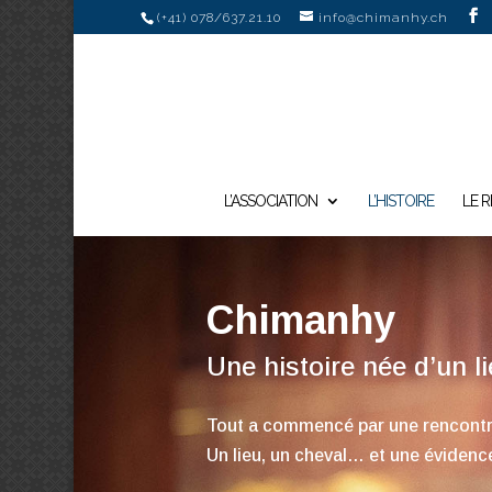
(+41) 078/637.21.10
info@chimanhy.ch
L’ASSOCIATION
L’HISTOIRE
LE 
Chimanhy
Une histoire née d’un l
Tout a commencé par une rencontr
Un lieu, un cheval… et une évidenc