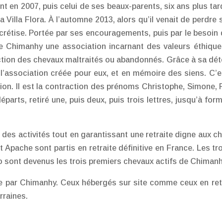
nt en 2007, puis celui de ses beaux-parents, six ans plus ta
a Villa Flora. À l’automne 2013, alors qu’il venait de perdr
ncrétise. Portée par ses encouragements, puis par le besoi
 Chimanhy une association incarnant des valeurs éthiques e
n des chevaux maltraités ou abandonnés. Grâce à sa déterm
r l’association créée pour eux, et en mémoire des siens. C’
on. Il est la contraction des prénoms Christophe, Simone, 
 départs, retiré une, puis deux, puis trois lettres, jusqu’à fo
 des activités tout en garantissant une retraite digne aux ch
 Apache sont partis en retraite définitive en France. Les troi
 sont devenus les trois premiers chevaux actifs de Chimanh
e par Chimanhy. Ceux hébergés sur site comme ceux en retr
rraines.