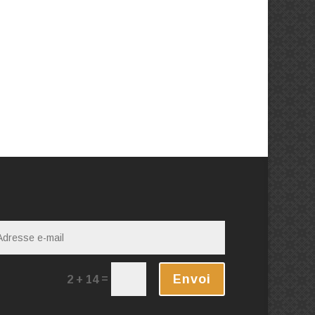
Envoi
=
2 + 14