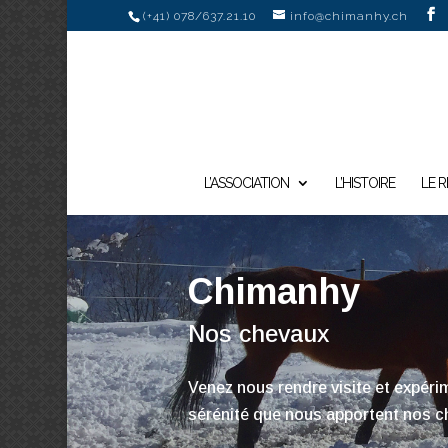
(+41) 078/637.21.10
info@chimanhy.ch
L’ASSOCIATION
L’HISTOIRE
LE 
Chimanhy
Nos chevaux
Venez nous rendre visite et expér
sérénité que nous apportent nos c