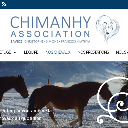
REFUGE
L’ÉQUIPE
NOS CHEVAUX
NOS PRESTATIONS
NOUS 
imenter par vous-même la
hevaux au quotidien.