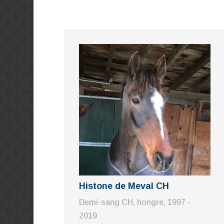
Histone de Meval CH
Demi-sang CH, hongre, 1997 -
2019