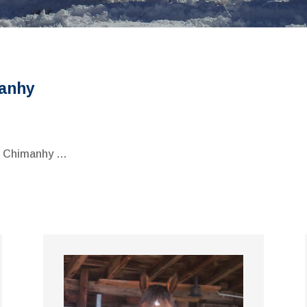
manhy
de Chimanhy …