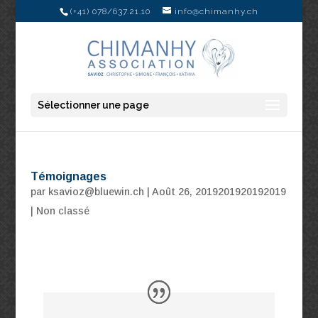
(+41) 078/637.21.10
info@chimanhy.ch
Sélectionner une page
Témoignages
par
ksavioz@bluewin.ch
|
Août 26, 2019201920192019
|
Non classé